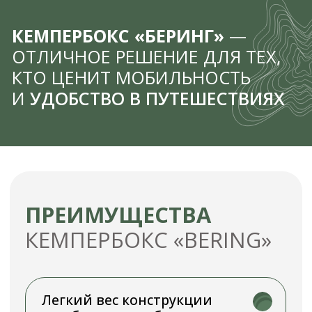
его к автомобилю
для установки
Невысокая цена
Наш кемпербок в несколько
раз
дешевле, чем постройка
автодомов
Много места
для хранения
Большие ящики для хранения
посуды, припасов, сумки-