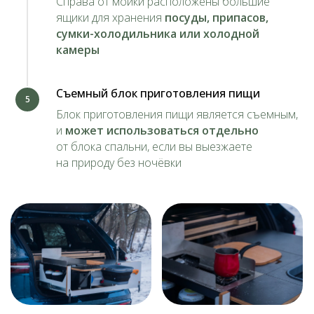
Справа от мойки расположены большие
ящики для хранения
посуды, припасов,
сумки-холодильника или холодной
камеры
Съемный блок приготовления пищи
5
ПОЛУЧИТЬ
ПЕРСОНАЛЬНОЕ
Блок приготовления пищи
является съемным,
ПРЕДЛОЖЕНИЕ
и
может использоваться отдельно
от блока спальни, если вы выезжаете
Оставьте ваши данные и мы свяжемся
с вами в течение 10 минут в рабочее время
на природу без ночёвки
с 9:00 до 18:00
Я согласен с Политикой конфиденциальности
ОТПРАВИТЬ ЗАПРОС