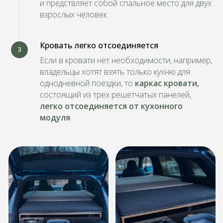
и предствляет собой спальное место для двух
взрослых человек
Кровать легко отсоединяется
3
МИКРОАВ
МАЛЫЕ МИКРОАВТОБУСЫ
Если в кровати нет необходимости, например,
владельцы хотят взять только кухню для
vw transporter, peugeot traveller, MB
fiat ducato, ford t
viano, ford transit custom и другие
jumper и други
однодневной поездки, то
каркас кровати
,
до H2L2 вкл
от 750 000 руб
состоящий из трех решетчатых панелей,
от 2 000 
легко отсоединяется от кухонного
модуля
ПОЛУЧИТЬ ПРЕДЛОЖЕНИЕ
ПОЛУЧИТЬ ПР
Оставьте заявку на консультацию
специалиста и