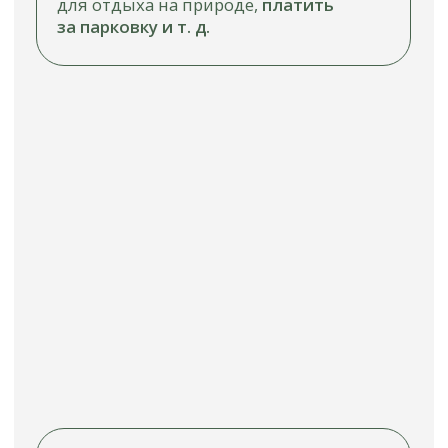
Кровать в сложенном виде
находится в верхней части кухонного
модуля. При необходимости она
раскладывается над сложенными
задними сиденьями
РАЗМЕР В РАЗЛОЖЕННОМ СОСТОЯНИИ:
1310x1950x360 mm
РАЗМЕР В СЛОЖЕННОМ СОСТОЯНИИ:
990x550x550 mm
75 kg
ВЕС:
Важная информация:
Срок изготовления составляет 1−2
месяца
с момента поступления оплаты или
зависит от наличия на складе. Мы всегда
готовы предоставить информацию, когда
ваш модуль будет готов, или когда
ожидается его доставка
Стоимость доставки не включена в стоимость
модуля