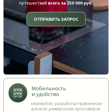
Мобильность
и удобство
кемпербокс разработан практически
для всех универсалов, кроссоверов
и внедорожников
Конструкция
трансформер
обеспечивает широкий
функционал и эргономику
Большие ящики
для хранения
посуды, припасов, сумки-
холодильника или холодной