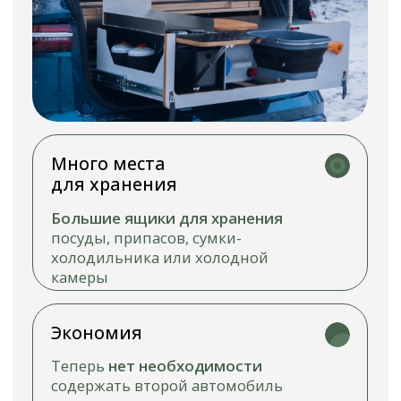
Переносная
конструкция
Всего за 5 минут
ваш автомобиль
при помощи переносной
конструкции
превращается
в автодом.
Теперь вам не нужно
покупать цельнометаллический
фургон и на протяжении нескольких
месяцев внутри него строить
автодом
РАЗМЕРЫ
КЕМПЕРБОКСА