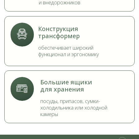
камеры
КЕМПЕРБОКС «БЕРИНГ»
—
ОТЛИЧНОЕ РЕШЕНИЕ ДЛЯ ТЕХ,
КТО ЦЕНИТ
МОБИЛЬНОСТЬ
И
УДОБСТВО В ПУТЕШЕСТВИЯХ
ПРЕИМУЩЕСТВА
КЕМПЕРБОКС «BERING»
Легкий вес конструкции
и небольшие габариты
Вы можете хранитель собранный
кемпербокс даже в небольшой
квартире и
без труда переносить