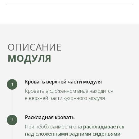
Ford Expedition
Jeep Commander
Countryma
Ford Explorer
Jeep Grand Cherokee
Nissan Path
Ford Connect
Jeep Cherokee
Nissan Rogu
Ford Escape
Kia Cee'd
Nissan X-Tra
Ford Galaxy
Kia Sorento
Peugeot 50
Ford S-Max
Range Rover
Ford Kuga
Renault Gra
Renault Kol
ХОЧУ ЗАКАЗАТЬ
Кровать верхней части модуля
1
ДРУГИЕ
ВАРИАНТЫ
Кровать в сложенном виде находится
АВТОДОМОВ
в верхней части кухонного модуля
Раскладная кровать
2
При необходимости она
раскладывается
над сложенными задними сиденьями