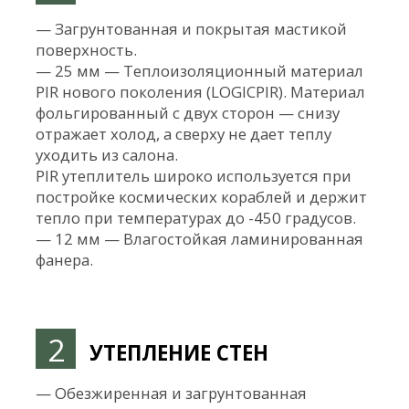
уравновешена, и никогда не возникало
перекосов.
Место выбрано не случайно. Так
эксплуатировать автодома можно при
отрицательных температурах и даже в
условиях Бескрайнего Севера — чтобы ни
чистая, ни серая вода не замерзали, даже
если за окном -40°C.
В начале января 2022 мы отправились в
экспедицию на север Карелии, чтобы
протестировать баки, утепление и отопление.
При -25°C все системы работали идеально.
Ничего не замерзало, ночью внутри автодома
было +23 при том, что отопитель работал всего
на треть мощности.