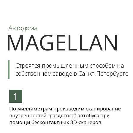
По миллиметрам производим сканирование
внутренностей “раздетого” автобуса при
помощи бесконтактных 3D-сканеров.
2
На основе данных 3д сканирования строим
трехмерную модель будущего автодома с
использованием сложнейшего программного
обеспечения по реверс инжинирингу, который
мы покупали в Европе.
3
Все детали автодома вырезаются ЧПУ
станками на основе построенной 3д модели.
Такой подход к производству
обеспечивает точность измерений до
0,015 мм. Для клиентов “Магеллана” это
означает, что все детали вашего
автодома будут идеально подогнаны друг