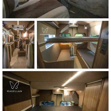
Оставьте заявку
Заполните пустое поле и в
ближайшее время наш менеджер
свяжется с вами
+7
Отправить заявку
Нажимая кнопку «Отправить заявку»,
вы соглашаетесь с политикой
обработки персональных данных