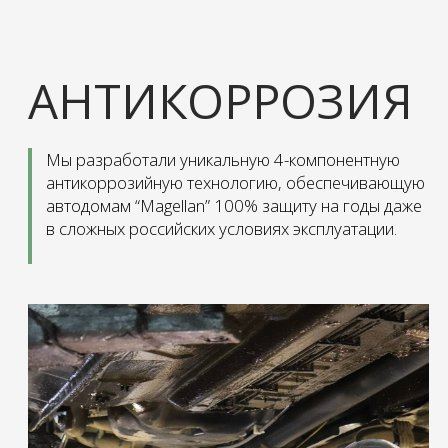
2
КОМПОНЕНТ
Реактивный грунт
— Заполняет места, где появилась коррозия.
— Останавливает развитие ржавчины.
Зона покрытия: все элементы кузова
изнутри, пороги, арки и крылья.
3
КОМПОНЕНТ
Эпоксидный
двухкомпонентный грунт
— Обеспечивает защиту от проникновения
влаги и механических повреждений металла.
Зона покрытия: поверх реактивного грунта.
4
КОМПОНЕНТ
Специальный консервант
— Не позволяет попадать влаге и грязи на