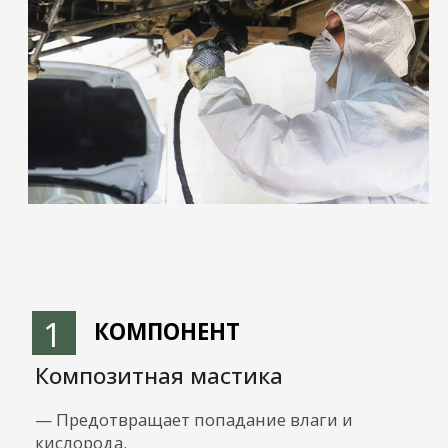
металл и предотвращает гниение.
Зона покрытия: все внутренние полости кузова.
УТЕПЛЕНИЕ
Наша система утепления открывает
почти безграничные возможности
для зимних путешествий по России.
Эксплуатировать дом на колесах
можно при температуре до -50°C.
1
УТЕПЛЕНИЕ ПОЛА
— Загрунтованная и покрытая мастикой
поверхность.
— 25 мм — Теплоизоляционный материал