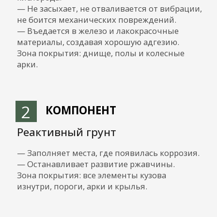
PIR нового поколения (LOGICPIR). Материал
фольгированный с двух сторон — снизу
отражает холод, а сверху не дает теплу
уходить из салона.
PIR утеплитель широко используется при
постройке космических кораблей и держит
тепло при температурах до -450 градусов.
— 12 мм — Влагостойкая ламинированная
фанера.
2
УТЕПЛЕНИЕ СТЕН
— Обезжиренная и загрунтованная
поверхность металла.
— Напыляемый ППУ-утеплитель.
— 30-50 мм — Мат из минеральной ваты.
— 3 мм — Вспененная пароизоляционная
пленка с теплоотражающим покрытием.
— 25-40 мм — Полости, к которым необходим
доступ для обслуживания механизмов и
электроприборов, заполняются каменной
ватой.
— 20 мм — В рундуках с баками для воды
выполнена дополнительная подложка из
экструдированного пенополистирола.