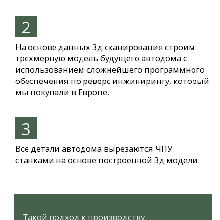
к другу, никогда не будет люфтов,
дребезжаний и иных посторонних звуков
- независимо от вашей скорости и
качества дороги.
Мы используем только облегченную
тополиную фанеру — в два раза легче,
чем аналог из березы. Девиз “Магеллана”
— ни грамма лишнего веса, ведь нам
важно, чтобы наши автодома попадали в
категорию В (вес до 3,5 тонн) и были
доступны для управления абсолютно
всем водителям.