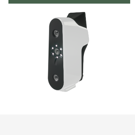
1
КОМПОНЕНТ
Композитная мастика
— Предотвращает попадание влаги и
кислорода.
— Не засыхает, не отваливается от вибрации,
не боится механических повреждений.
— Въедается в железо и лакокрасочные
материалы, создавая хорошую адгезию.
Зона покрытия: днище, полы и колесные
арки.