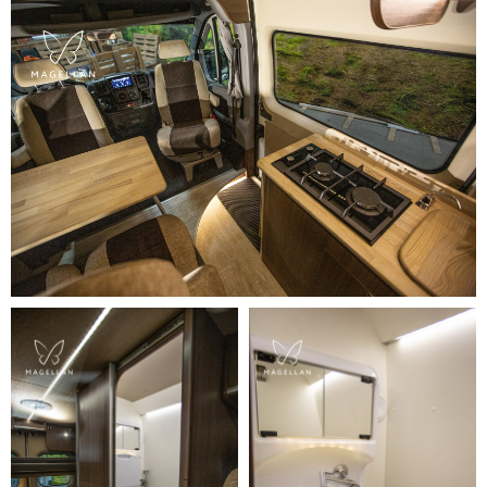
КОМПЛЕКТАЦИЯ АВТОДОМА:
MAGELLAN
Проект разработан с заботой о здоровье
жильцов и чистоте окружающей среды:
используем только экологически чистые
материалы и процесс строительства
максимально бережен к природе